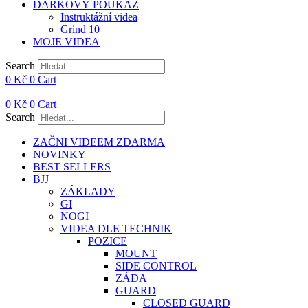
DÁRKOVÝ POUKAZ
Instruktážní videa
Grind 10
MOJE VIDEA
Search
0
Kč
0
Cart
0
Kč
0
Cart
Search
ZAČNI VIDEEM ZDARMA
NOVINKY
BEST SELLERS
BJJ
ZÁKLADY
GI
NOGI
VIDEA DLE TECHNIK
POZICE
MOUNT
SIDE CONTROL
ZÁDA
GUARD
CLOSED GUARD