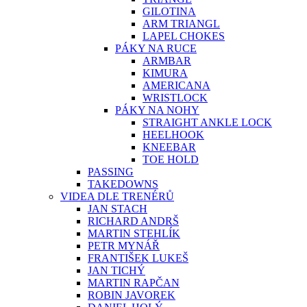
GILOTINA
ARM TRIANGL
LAPEL CHOKES
PÁKY NA RUCE
ARMBAR
KIMURA
AMERICANA
WRISTLOCK
PÁKY NA NOHY
STRAIGHT ANKLE LOCK
HEELHOOK
KNEEBAR
TOE HOLD
PASSING
TAKEDOWNS
VIDEA DLE TRENÉRŮ
JAN STACH
RICHARD ANDRŠ
MARTIN STEHLÍK
PETR MYNÁŘ
FRANTIŠEK LUKEŠ
JAN TICHÝ
MARTIN RAPČAN
ROBIN JAVOREK