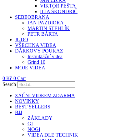
JAN ŽIŽKA
VIKTOR PEŠTA
ILJA ŠKONDRIČ
SEBEOBRANA
JAN PAZDIORA
MARTIN STEHLÍK
PETR BÁRTA
JUDO
VŠECHNA VIDEA
DÁRKOVÝ POUKAZ
Instruktážní videa
Grind 10
MOJE VIDEA
0
Kč
0
Cart
Search
ZAČNI VIDEEM ZDARMA
NOVINKY
BEST SELLERS
BJJ
ZÁKLADY
GI
NOGI
VIDEA DLE TECHNIK