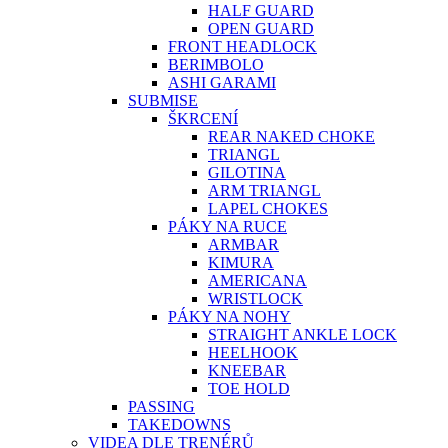
HALF GUARD
OPEN GUARD
FRONT HEADLOCK
BERIMBOLO
ASHI GARAMI
SUBMISE
ŠKRCENÍ
REAR NAKED CHOKE
TRIANGL
GILOTINA
ARM TRIANGL
LAPEL CHOKES
PÁKY NA RUCE
ARMBAR
KIMURA
AMERICANA
WRISTLOCK
PÁKY NA NOHY
STRAIGHT ANKLE LOCK
HEELHOOK
KNEEBAR
TOE HOLD
PASSING
TAKEDOWNS
VIDEA DLE TRENÉRŮ