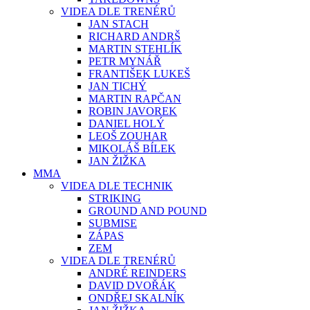
VIDEA DLE TRENÉRŮ
JAN STACH
RICHARD ANDRŠ
MARTIN STEHLÍK
PETR MYNÁŘ
FRANTIŠEK LUKEŠ
JAN TICHÝ
MARTIN RAPČAN
ROBIN JAVOREK
DANIEL HOLÝ
LEOŠ ZOUHAR
MIKOLÁŠ BÍLEK
JAN ŽIŽKA
MMA
VIDEA DLE TECHNIK
STRIKING
GROUND AND POUND
SUBMISE
ZÁPAS
ZEM
VIDEA DLE TRENÉRŮ
ANDRÉ REINDERS
DAVID DVOŘÁK
ONDŘEJ SKALNÍK