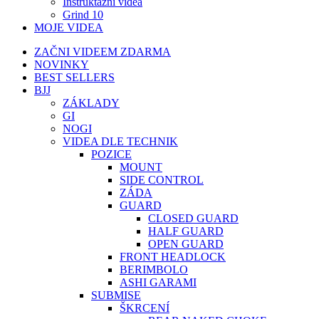
Instruktážní videa
Grind 10
MOJE VIDEA
ZAČNI VIDEEM ZDARMA
NOVINKY
BEST SELLERS
BJJ
ZÁKLADY
GI
NOGI
VIDEA DLE TECHNIK
POZICE
MOUNT
SIDE CONTROL
ZÁDA
GUARD
CLOSED GUARD
HALF GUARD
OPEN GUARD
FRONT HEADLOCK
BERIMBOLO
ASHI GARAMI
SUBMISE
ŠKRCENÍ