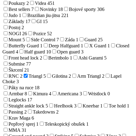
Poukazy
2
Videa
451
Best sellers
7
Novinky
18
Bojové sporty
306
Judo
1
Brazilian jiu-jitsu
221
Základy
17
GI
15
Postoj
2
NOGI
26
Pozice
52
Mount
5
Side Control
7
Záda
1
Guard
25
Butterfly Guard
1
Deep Halfguard
1
X Guard
1
Closed
Guard
4
Half guard
10
Open guard
3
Front head lock
2
Berimbolo
1
Ashi Garami
5
Submise
77
Škrcení
21
RNC
2
Triangl
5
Gilotina
2
Arm Triangl
2
Lapel
Choke
3
Páky na ruce
18
Armbar
8
Kimura
4
Americana
3
Wristlock
0
Leglocks
17
Straight ankle lock
5
Heelhook
3
Kneebar
1
Toe hold
1
Passing
2
Takedowns
2
Krav Maga
6
Pepřový sprej
1
Teleskopický obušek
1
MMA
31