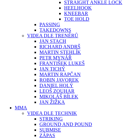
STRAIGHT ANKLE LOCK
HEELHOOK
KNEEBAR
TOE HOLD
PASSING
TAKEDOWNS
VIDEA DLE TRENÉRŮ
JAN STACH
RICHARD ANDRŠ
MARTIN STEHLÍK
PETR MYNÁŘ
FRANTIŠEK LUKEŠ
JAN TICHÝ
MARTIN RAPČAN
ROBIN JAVOREK
DANIEL HOLÝ
LEOŠ ZOUHAR
MIKOLÁŠ BÍLEK
JAN ŽIŽKA
MMA
VIDEA DLE TECHNIK
STRIKING
GROUND AND POUND
SUBMISE
ZÁPAS