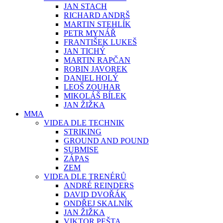
JAN STACH
RICHARD ANDRŠ
MARTIN STEHLÍK
PETR MYNÁŘ
FRANTIŠEK LUKEŠ
JAN TICHÝ
MARTIN RAPČAN
ROBIN JAVOREK
DANIEL HOLÝ
LEOŠ ZOUHAR
MIKOLÁŠ BÍLEK
JAN ŽIŽKA
MMA
VIDEA DLE TECHNIK
STRIKING
GROUND AND POUND
SUBMISE
ZÁPAS
ZEM
VIDEA DLE TRENÉRŮ
ANDRÉ REINDERS
DAVID DVOŘÁK
ONDŘEJ SKALNÍK
JAN ŽIŽKA
VIKTOR PEŠTA