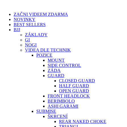
Přeskočit
na
ZAČNI VIDEEM ZDARMA
obsah
NOVINKY
BEST SELLERS
BJJ
ZÁKLADY
GI
NOGI
VIDEA DLE TECHNIK
POZICE
MOUNT
SIDE CONTROL
ZÁDA
GUARD
CLOSED GUARD
HALF GUARD
OPEN GUARD
FRONT HEADLOCK
BERIMBOLO
ASHI GARAMI
SUBMISE
ŠKRCENÍ
REAR NAKED CHOKE
TRIANGL