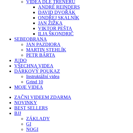
VIDEA DLE TRENÉRŮ
ANDRÉ REINDERS
DAVID DVOŘÁK
ONDŘEJ SKALNÍK
JAN ŽIŽKA
VIKTOR PEŠTA
ILJA ŠKONDRIČ
SEBEOBRANA
JAN PAZDIORA
MARTIN STEHLÍK
PETR BÁRTA
JUDO
VŠECHNA VIDEA
DÁRKOVÝ POUKAZ
Instruktážní videa
Grind 10
MOJE VIDEA
ZAČNI VIDEEM ZDARMA
NOVINKY
BEST SELLERS
BJJ
ZÁKLADY
GI
NOGI