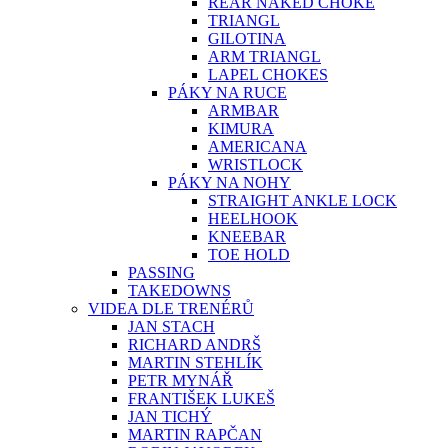
REAR NAKED CHOKE
TRIANGL
GILOTINA
ARM TRIANGL
LAPEL CHOKES
PÁKY NA RUCE
ARMBAR
KIMURA
AMERICANA
WRISTLOCK
PÁKY NA NOHY
STRAIGHT ANKLE LOCK
HEELHOOK
KNEEBAR
TOE HOLD
PASSING
TAKEDOWNS
VIDEA DLE TRENÉRŮ
JAN STACH
RICHARD ANDRŠ
MARTIN STEHLÍK
PETR MYNÁŘ
FRANTIŠEK LUKEŠ
JAN TICHÝ
MARTIN RAPČAN