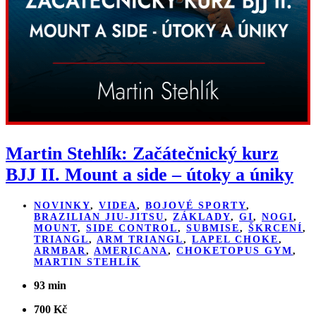
Martin Stehlík: Začátečnický kurz
BJJ II. Mount a side – útoky a úniky
NOVINKY
,
VIDEA
,
BOJOVÉ SPORTY
,
BRAZILIAN JIU-JITSU
,
ZÁKLADY
,
GI
,
NOGI
,
MOUNT
,
SIDE CONTROL
,
SUBMISE
,
ŠKRCENÍ
,
TRIANGL
,
ARM TRIANGL
,
LAPEL CHOKE
,
ARMBAR
,
AMERICANA
,
CHOKETOPUS GYM
,
MARTIN STEHLÍK
93 min
700
Kč