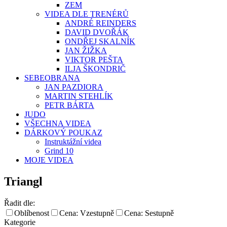
ZEM
VIDEA DLE TRENÉRŮ
ANDRÉ REINDERS
DAVID DVOŘÁK
ONDŘEJ SKALNÍK
JAN ŽIŽKA
VIKTOR PEŠTA
ILJA ŠKONDRIČ
SEBEOBRANA
JAN PAZDIORA
MARTIN STEHLÍK
PETR BÁRTA
JUDO
VŠECHNA VIDEA
DÁRKOVÝ POUKAZ
Instruktážní videa
Grind 10
MOJE VIDEA
Triangl
Řadit dle:
Oblíbenost
Cena: Vzestupně
Cena: Sestupně
Kategorie