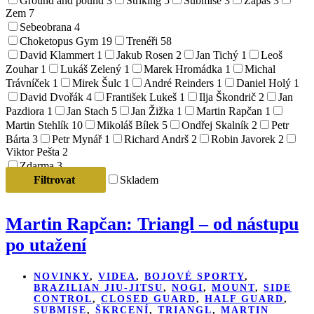
Ground and pound
3
Striking
5
Submise
3
Zápas
3
Zem
7
Sebeobrana
4
Choketopus Gym
19
Trenéři
58
David Klammert
1
Jakub Rosen
2
Jan Tichý
1
Leoš
Zouhar
1
Lukáš Zelený
1
Marek Hromádka
1
Michal
Trávníček
1
Mirek Šulc
1
André Reinders
1
Daniel Holý
1
David Dvořák
4
František Lukeš
1
Ilja Škondrič
2
Jan
Pazdiora
1
Jan Stach
5
Jan Žižka
1
Martin Rapčan
1
Martin Stehlík
10
Mikoláš Bílek
5
Ondřej Skalník
2
Petr
Bárta
3
Petr Mynář
1
Richard Andrš
2
Robin Javorek
2
Viktor Pešta
2
Zdarma
3
Filtrovat
Skladem
Martin Rapčan: Triangl – od nástupu
po utažení
NOVINKY
,
VIDEA
,
BOJOVÉ SPORTY
,
BRAZILIAN JIU-JITSU
,
NOGI
,
MOUNT
,
SIDE
CONTROL
,
CLOSED GUARD
,
HALF GUARD
,
SUBMISE
,
ŠKRCENÍ
,
TRIANGL
,
MARTIN