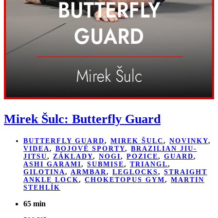
Mirek Šulc: Butterfly Guard
BUTTERFLY GUARD
,
MIREK ŠULC
,
NOVINKY
,
VIDEA
,
BOJOVÉ SPORTY
,
BRAZILIAN JIU-
JITSU
,
ZÁKLADY
,
NOGI
,
POZICE
,
GUARD
,
ASHI GARAMI
,
SUBMISE
,
TRIANGL
,
GILOTINA
,
ARMBAR
,
LEGLOCKS
,
STRAIGHT
ANKLE LOCK
,
CHOKETOPUS GYM
,
MARTIN
STEHLÍK
65 min