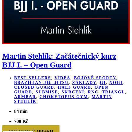
Martin Stehlík: Začátečnický kurz
BJJ I. – Open Guard
BEST SELLERS
,
VIDEA
,
BOJOVÉ SPORTY
,
BRAZILIAN JIU-JITSU
,
ZÁKLADY
,
GI
,
NOGI
,
CLOSED GUARD
,
HALF GUARD
,
OPEN
GUARD
,
SUBMISE
,
ŠKRCENÍ
,
RNC
,
TRIANGL
,
ARMBAR
,
CHOKETOPUS GYM
,
MARTIN
STEHLÍK
84 min
700
Kč
PRÉMIOVÝ OBSAH