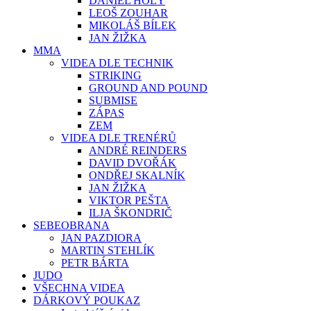
DANIEL HOLÝ
LEOŠ ZOUHAR
MIKOLÁŠ BÍLEK
JAN ŽIŽKA
MMA
VIDEA DLE TECHNIK
STRIKING
GROUND AND POUND
SUBMISE
ZÁPAS
ZEM
VIDEA DLE TRENÉRŮ
ANDRÉ REINDERS
DAVID DVOŘÁK
ONDŘEJ SKALNÍK
JAN ŽIŽKA
VIKTOR PEŠTA
ILJA ŠKONDRIČ
SEBEOBRANA
JAN PAZDIORA
MARTIN STEHLÍK
PETR BÁRTA
JUDO
VŠECHNA VIDEA
DÁRKOVÝ POUKAZ