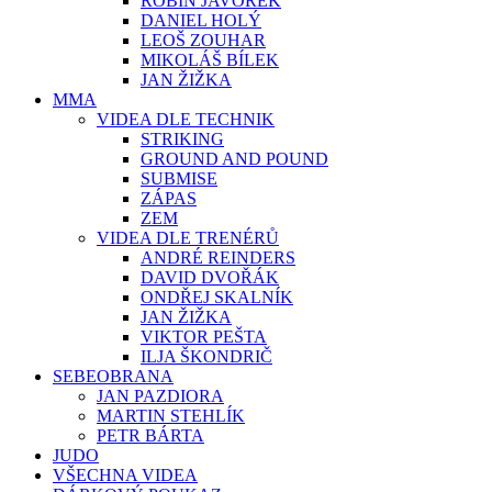
ROBIN JAVOREK
DANIEL HOLÝ
LEOŠ ZOUHAR
MIKOLÁŠ BÍLEK
JAN ŽIŽKA
MMA
VIDEA DLE TECHNIK
STRIKING
GROUND AND POUND
SUBMISE
ZÁPAS
ZEM
VIDEA DLE TRENÉRŮ
ANDRÉ REINDERS
DAVID DVOŘÁK
ONDŘEJ SKALNÍK
JAN ŽIŽKA
VIKTOR PEŠTA
ILJA ŠKONDRIČ
SEBEOBRANA
JAN PAZDIORA
MARTIN STEHLÍK
PETR BÁRTA
JUDO
VŠECHNA VIDEA