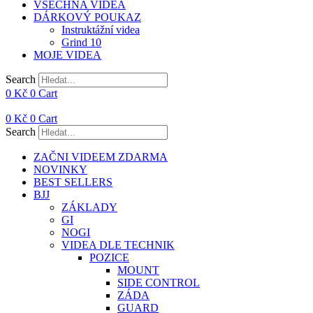
VŠECHNA VIDEA
DÁRKOVÝ POUKAZ
Instruktážní videa
Grind 10
MOJE VIDEA
Search
0
Kč
0
Cart
0
Kč
0
Cart
Search
ZAČNI VIDEEM ZDARMA
NOVINKY
BEST SELLERS
BJJ
ZÁKLADY
GI
NOGI
VIDEA DLE TECHNIK
POZICE
MOUNT
SIDE CONTROL
ZÁDA
GUARD