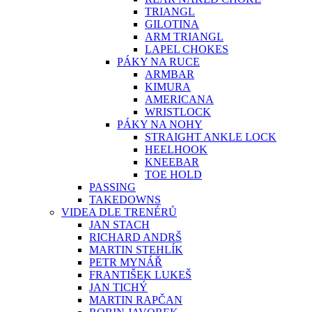
TRIANGL
GILOTINA
ARM TRIANGL
LAPEL CHOKES
PÁKY NA RUCE
ARMBAR
KIMURA
AMERICANA
WRISTLOCK
PÁKY NA NOHY
STRAIGHT ANKLE LOCK
HEELHOOK
KNEEBAR
TOE HOLD
PASSING
TAKEDOWNS
VIDEA DLE TRENÉRŮ
JAN STACH
RICHARD ANDRŠ
MARTIN STEHLÍK
PETR MYNÁŘ
FRANTIŠEK LUKEŠ
JAN TICHÝ
MARTIN RAPČAN