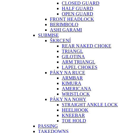
CLOSED GUARD
HALF GUARD
OPEN GUARD
FRONT HEADLOCK
BERIMBOLO
ASHI GARAMI
SUBMISE
ŠKRCENÍ
REAR NAKED CHOKE
TRIANGL
GILOTINA
ARM TRIANGL
LAPEL CHOKES
PÁKY NA RUCE
ARMBAR
KIMURA
AMERICANA
WRISTLOCK
PÁKY NA NOHY
STRAIGHT ANKLE LOCK
HEELHOOK
KNEEBAR
TOE HOLD
PASSING
TAKEDOWNS