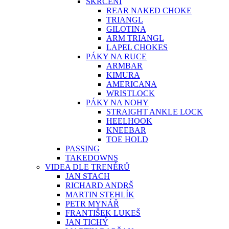
ŠKRCENÍ
REAR NAKED CHOKE
TRIANGL
GILOTINA
ARM TRIANGL
LAPEL CHOKES
PÁKY NA RUCE
ARMBAR
KIMURA
AMERICANA
WRISTLOCK
PÁKY NA NOHY
STRAIGHT ANKLE LOCK
HEELHOOK
KNEEBAR
TOE HOLD
PASSING
TAKEDOWNS
VIDEA DLE TRENÉRŮ
JAN STACH
RICHARD ANDRŠ
MARTIN STEHLÍK
PETR MYNÁŘ
FRANTIŠEK LUKEŠ
JAN TICHÝ