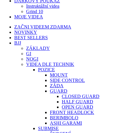
DÁRKOVÝ POUKAZ
Instruktážní videa
Grind 10
MOJE VIDEA
ZAČNI VIDEEM ZDARMA
NOVINKY
BEST SELLERS
BJJ
ZÁKLADY
GI
NOGI
VIDEA DLE TECHNIK
POZICE
MOUNT
SIDE CONTROL
ZÁDA
GUARD
CLOSED GUARD
HALF GUARD
OPEN GUARD
FRONT HEADLOCK
BERIMBOLO
ASHI GARAMI
SUBMISE