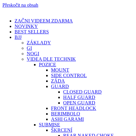
Přeskočit na obsah
ZAČNI VIDEEM ZDARMA
NOVINKY
BEST SELLERS
BJJ
ZÁKLADY
GI
NOGI
VIDEA DLE TECHNIK
POZICE
MOUNT
SIDE CONTROL
ZÁDA
GUARD
CLOSED GUARD
HALF GUARD
OPEN GUARD
FRONT HEADLOCK
BERIMBOLO
ASHI GARAMI
SUBMISE
ŠKRCENÍ
REAR NAKED CHOKE