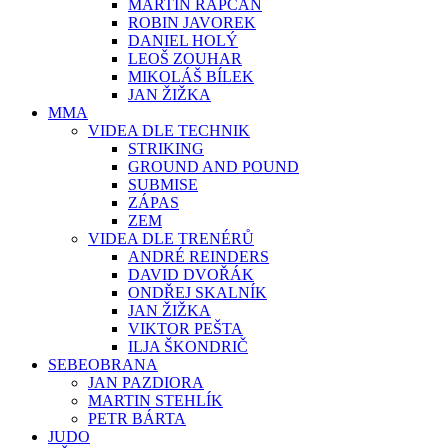
MARTIN RAPČAN
ROBIN JAVOREK
DANIEL HOLÝ
LEOŠ ZOUHAR
MIKOLÁŠ BÍLEK
JAN ŽIŽKA
MMA
VIDEA DLE TECHNIK
STRIKING
GROUND AND POUND
SUBMISE
ZÁPAS
ZEM
VIDEA DLE TRENÉRŮ
ANDRÉ REINDERS
DAVID DVOŘÁK
ONDŘEJ SKALNÍK
JAN ŽIŽKA
VIKTOR PEŠTA
ILJA ŠKONDRIČ
SEBEOBRANA
JAN PAZDIORA
MARTIN STEHLÍK
PETR BÁRTA
JUDO